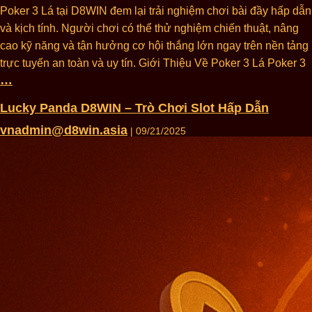
Poker 3 Lá tại D8WIN đem lại trải nghiệm chơi bài đầy hấp dẫn
và kịch tính. Người chơi có thể thử nghiệm chiến thuật, nâng
cao kỹ năng và tận hưởng cơ hội thắng lớn ngay trên nền tảng
trực tuyến an toàn và uy tín. Giới Thiệu Về Poker 3 Lá Poker 3
…
Lucky Panda D8WIN – Trò Chơi Slot Hấp Dẫn
vnadmin@d8win.asia
|
09/21/2025