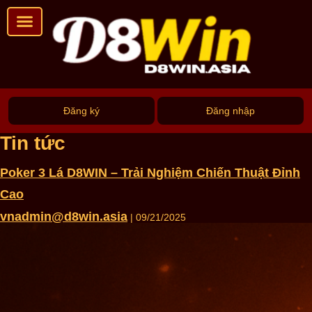
Đăng ký
Đăng nhập
Tin tức
Poker 3 Lá D8WIN – Trải Nghiệm Chiến Thuật Đỉnh
Cao
vnadmin@d8win.asia
|
09/21/2025