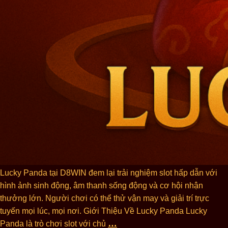
Lucky Panda tại D8WIN đem lại trải nghiệm slot hấp dẫn với
hình ảnh sinh động, âm thanh sống động và cơ hội nhận
thưởng lớn. Người chơi có thể thử vận may và giải trí trực
tuyến mọi lúc, mọi nơi. Giới Thiệu Về Lucky Panda Lucky
…
Panda là trò chơi slot với chủ