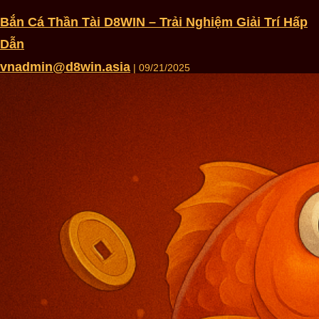
Bắn Cá Thần Tài D8WIN – Trải Nghiệm Giải Trí Hấp
Dẫn
vnadmin@d8win.asia
|
09/21/2025